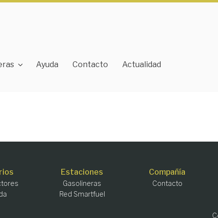
eras
Ayuda
Contacto
Actualidad
rios
Estaciones
Compañía
tores
Gasolineras
Contacto
da
Red Smartfuel
C