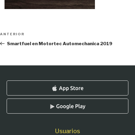
Navegación
Entrada
ANTERIOR
de
anterior:
Smartfuel en Motortec Automechanica 2019
entradas
Usuarios