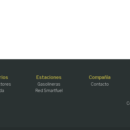
rios
Estaciones
Compañía
tores
Gasolineras
Contacto
da
Red Smartfuel
C