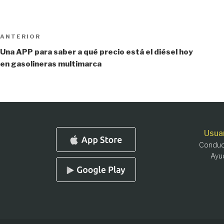
Navegación
Entrada
ANTERIOR
anterior:
de
Una APP para saber a qué precio está el diésel hoy
en gasolineras multimarca
entradas
Usua
Conduc
Ayu