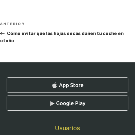
Navegación
Entrada
ANTERIOR
de
anterior:
Cómo evitar que las hojas secas dañen tu coche en
entradas
otoño
Usuarios