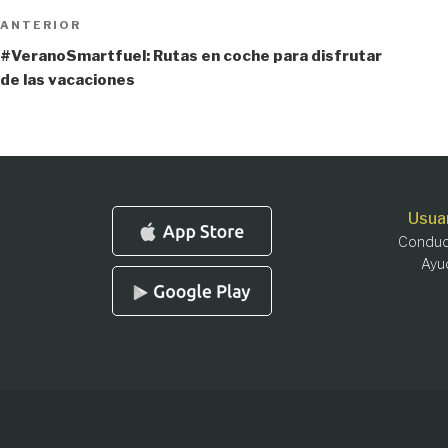
Navegación
Entrada
ANTERIOR
anterior:
de
#VeranoSmartfuel: Rutas en coche para disfrutar
de las vacaciones
entradas
Usua
Conduc
Ayu