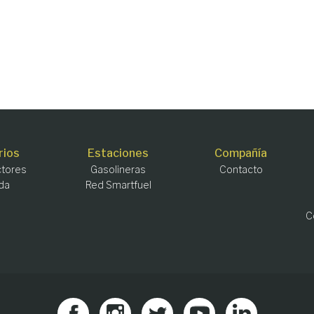
rios
Estaciones
Compañía
tores
Gasolineras
Contacto
da
Red Smartfuel
C