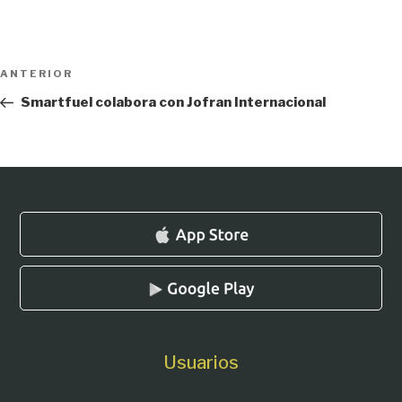
Navegación
Entrada
ANTERIOR
de
anterior:
Smartfuel colabora con Jofran Internacional
entradas
Usuarios