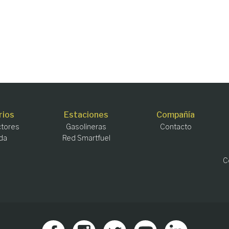
rios
Estaciones
Compañía
tores
Gasolineras
Contacto
da
Red Smartfuel
C