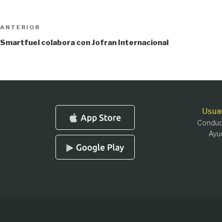
Navegación
Entrada
ANTERIOR
anterior:
de
Smartfuel colabora con Jofran Internacional
entradas
Usua
Conduc
Ayu