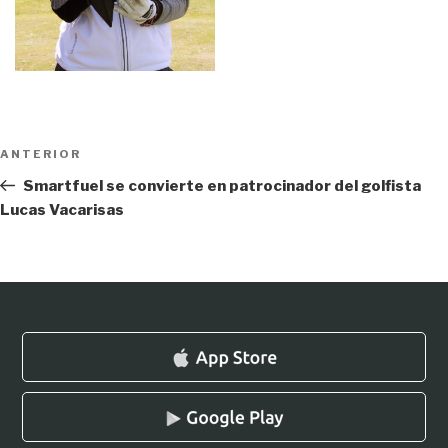
Navegación
Entrada
ANTERIOR
de
anterior:
Smartfuel se convierte en patrocinador del golfista
entradas
Lucas Vacarisas