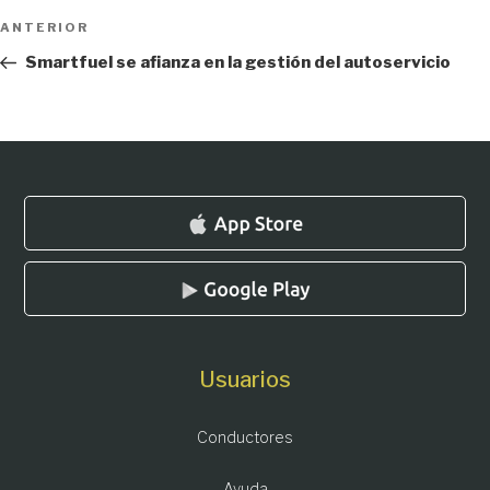
Navegación
Entrada
ANTERIOR
de
anterior:
Smartfuel se afianza en la gestión del autoservicio
entradas
Usuarios
Conductores
Ayuda