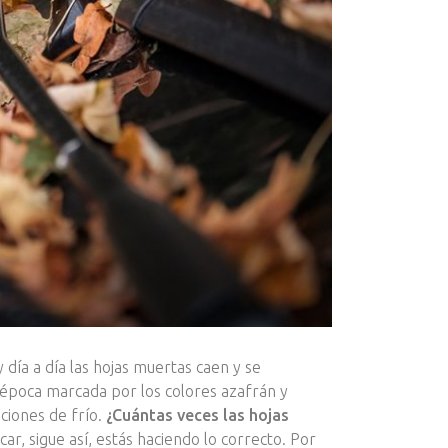
día a día las hojas muertas caen y se
a época marcada por los colores azafrán y
aciones de frío.
¿Cuántas veces las hojas
ar, sigue así, estás haciendo lo correcto. Por