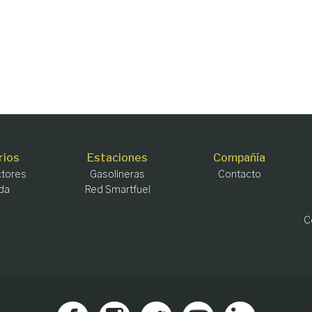
rios
Estaciones
Compañía
tores
Gasolineras
Contacto
da
Red Smartfuel
C