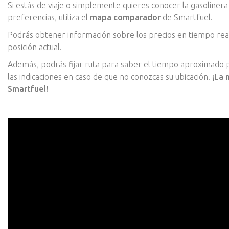
Si estás de viaje o simplemente quieres conocer la gasolinera
preferencias, utiliza el
mapa comparador
de Smartfuel.
Podrás obtener información sobre los precios en tiempo real, 
posición actual.
Además, podrás fijar ruta para saber el tiempo aproximado pa
las indicaciones en caso de que no conozcas su ubicación.
¡La 
Smartfuel!