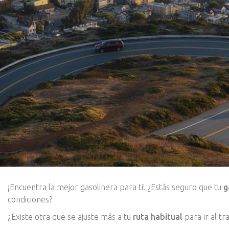
¡Encuentra la mejor gasolinera para ti! ¿Estás seguro que tu
g
condiciones?
¿Existe otra que se ajuste más a tu
ruta habitual
para ir al tr