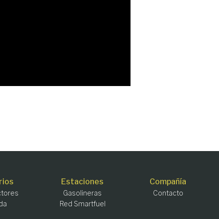
rios
Estaciones
Compañía
tores
Gasolineras
Contacto
da
Red Smartfuel