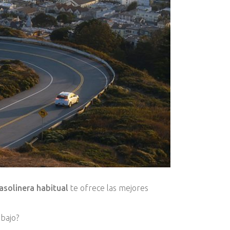
asolinera habitual
te ofrece las mejores
abajo?