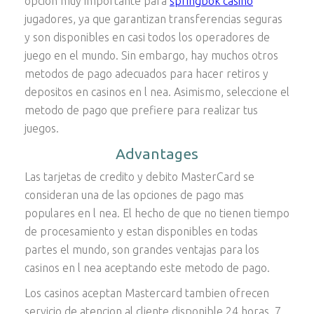
opcion muy importante para
springbok casino
jugadores, ya que garantizan transferencias seguras
y son disponibles en casi todos los operadores de
juego en el mundo. Sin embargo, hay muchos otros
metodos de pago adecuados para hacer retiros y
depositos en casinos en l
nea. Asimismo, seleccione el
metodo de pago que prefiere para realizar tus
juegos.
Advantages
Las tarjetas de credito y debito MasterCard se
consideran una de las opciones de pago mas
populares en l
nea. El hecho de que no tienen tiempo
de procesamiento y estan disponibles en todas
partes el mundo, son grandes ventajas para los
casinos en l
nea aceptando este metodo de pago.
Los casinos aceptan Mastercard tambien ofrecen
servicio de atencion al cliente disponible 24 horas, 7