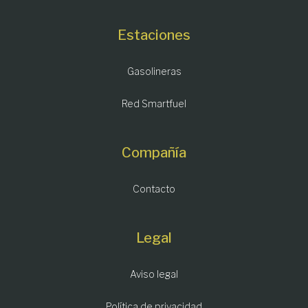
Estaciones
Gasolineras
Red Smartfuel
Compañía
Contacto
Legal
Aviso legal
Política de privacidad