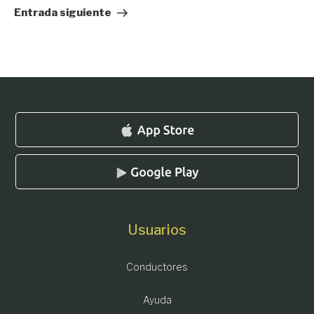
entrada
Entrada siguiente
Usuarios
Conductores
Ayuda