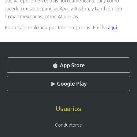
que ya operen en el país norteamericano, tal y como
sucede con las españolas Alvic y Avalon, y también con
firmas mexicanas, como Atio eGas.
Reportaje realizado por Interempresas. Pincha
aquí
Usuarios
Conductores