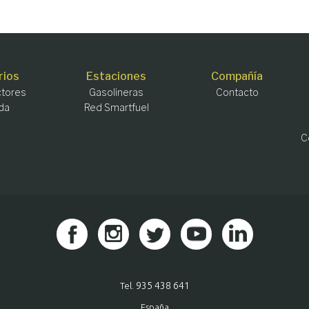
rios
Estaciones
Compañía
tores
Gasolineras
Contacto
da
Red Smartfuel
C
935 438 641
Tel.
España