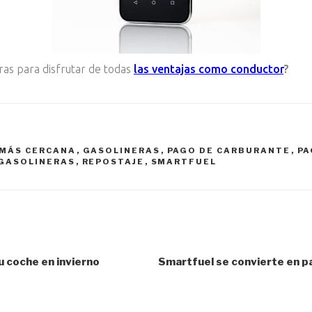
ras para disfrutar de todas
las ventajas como conductor
?
 MÁS CERCANA
,
GASOLINERAS
,
PAGO DE CARBURANTE
,
PA
 GASOLINERAS
,
REPOSTAJE
,
SMARTFUEL
 coche en invierno
Smartfuel se convierte en pa