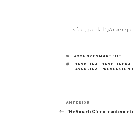
Es fácil, ¿verdad? ¿A qué espe
CATEGORÍAS
#CONOCESMARTFUEL
ETIQUETAS
GASOLINA
,
GASOLINERA
GASOLINA
,
PREVENCION
Navegación
Entrada
ANTERIOR
anterior:
de
#BeSmart: Cómo mantener tu
entradas