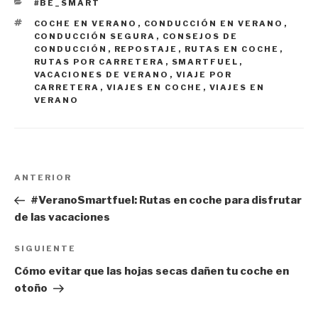
CATEGORÍAS
#BE_SMART
ETIQUETAS
COCHE EN VERANO
,
CONDUCCIÓN EN VERANO
,
CONDUCCIÓN SEGURA
,
CONSEJOS DE
CONDUCCIÓN
,
REPOSTAJE
,
RUTAS EN COCHE
,
RUTAS POR CARRETERA
,
SMARTFUEL
,
VACACIONES DE VERANO
,
VIAJE POR
CARRETERA
,
VIAJES EN COCHE
,
VIAJES EN
VERANO
Navegación
Entrada
ANTERIOR
de
anterior:
#VeranoSmartfuel: Rutas en coche para disfrutar
entradas
de las vacaciones
Siguiente
SIGUIENTE
entrada
Cómo evitar que las hojas secas dañen tu coche en
otoño